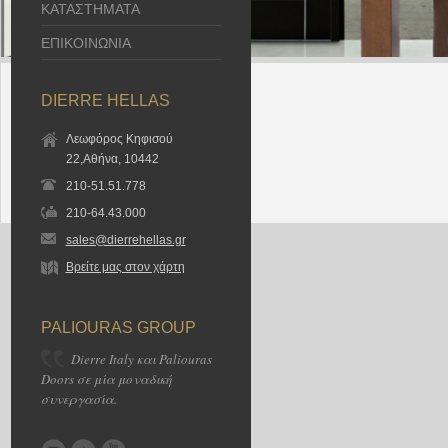
ΚΑΤΑΣΤΗΜΑΤΑ
ΕΠΙΚΟΙΝΩΝΙΑ
DIERRE HELLAS
Λεωφόρος Κηφισού
22,Αθήνα, 10442
210-51.51.778
210-64.43.000
sales@dierrehellas.gr
Βρείτε μας στον χάρτη
PALIOURAS GROUP
Dierre Italy και Paliouras
Doors σε μία μοναδική
συνεργασία.