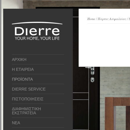
Home
/
Πόρτες Ασφαλείας
/
ΑΡΧΙΚΗ
Η ΕΤΑΙΡΕΙΑ
ΠΡΟΪΟΝΤΑ
DIERRE SERVICE
ΠΙΣΤΟΠΟΙΗΣΕΙΣ
ΔΙΑΦΗΜΙΣΤΙΚΗ
ΕΚΣΤΡΑΤΕΙΑ
ΝΕΑ