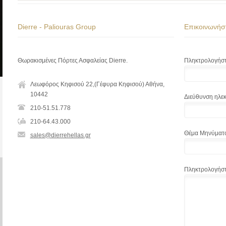
Dierre - Paliouras Group
Επικοινωνήστ
Θωρακισμένες Πόρτες Ασφαλείας Dierre.
Πληκτρολογήστε
Λεωφόρος Κηφισού 22,(Γέφυρα Κηφισού) Αθήνα,
10442
Διεύθυνση ηλεκ
210-51.51.778
210-64.43.000
Θέμα Μηνύματο
sales@dierrehellas.gr
Πληκτρολογήστε