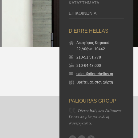
ΚΑΤΑΣΤΗΜΑΤΑ
ΕΠΙΚΟΙΝΩΝΙΑ
DIERRE HELLAS
Λεωφόρος Κηφισού
22,Αθήνα, 10442
210-51.51.778
210-64.43.000
sales@dierrehellas.gr
Βρείτε μας στον χάρτη
PALIOURAS GROUP
Dierre Italy και Paliouras
Doors σε μία μοναδική
συνεργασία.