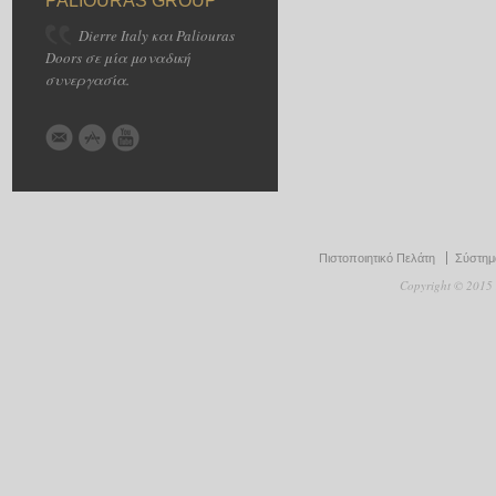
PALIOURAS GROUP
Dierre Italy και Paliouras
Doors σε μία μοναδική
συνεργασία.
Πιστοποιητικό Πελάτη
Σύστημα
Copyright © 2015 D