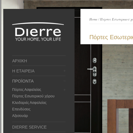
Home
/
Πόρτες Εσωτερικού χ
Πόρτες Εσωτερι
ΑΡΧΙΚΗ
Η ΕΤΑΙΡΕΙΑ
ΠΡΟΪΟΝΤΑ
Πόρτες Ασφαλείας
Πόρτες Εσωτερικού χόρου
Κλειδαριές Ασφαλείας
Επενδύσεις
Αξεσουάρ
DIERRE SERVICE