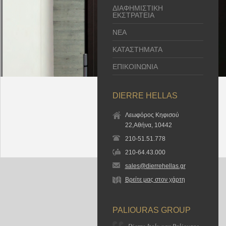
ΔΙΑΦΗΜΙΣΤΙΚΗ
ΕΚΣΤΡΑΤΕΙΑ
ΝΕΑ
ΚΑΤΑΣΤΗΜΑΤΑ
ΕΠΙΚΟΙΝΩΝΙΑ
DIERRE HELLAS
Λεωφόρος Κηφισού
22,Αθήνα, 10442
210-51.51.778
210-64.43.000
sales@dierrehellas.gr
Βρείτε μας στον χάρτη
PALIOURAS GROUP