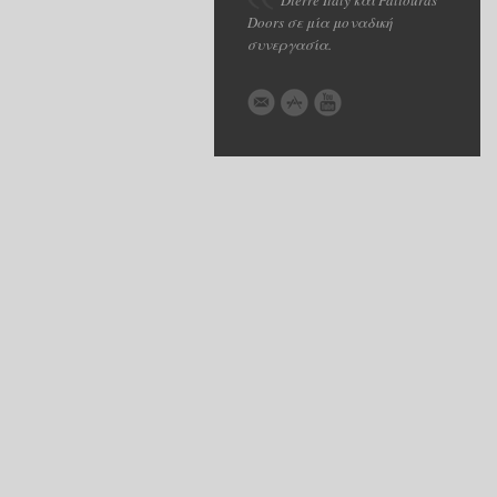
Dierre Italy και Paliouras
Doors σε μία μοναδική
συνεργασία.