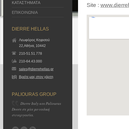
ΚΑΤΑΣΤΗΜΑΤΑ
Site :
www.dierreh
ΕΠΙΚΟΙΝΩΝΙΑ
DIERRE HELLAS
Λεωφόρος Κηφισού
22,Αθήνα, 10442
210-51.51.778
210-64.43.000
sales@dierrehellas.gr
Βρείτε μας στον χάρτη
PALIOURAS GROUP
Dierre Italy και Paliouras
Doors σε μία μοναδική
συνεργασία.