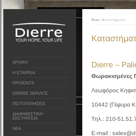
Home
/ Καταστήματα
Καταστήμα
ΑΡΧΙΚΗ
Dierre – Pal
Η ΕΤΑΙΡΕΙΑ
Θωρακισμένες Π
ΠΡΟΪΟΝΤΑ
Λεωφόρος Κηφισ
DIERRE SERVICE
ΠΙΣΤΟΠΟΙΗΣΕΙΣ
10442 (Γέφυρα Κ
ΔΙΑΦΗΜΙΣΤΙΚΗ
ΕΚΣΤΡΑΤΕΙΑ
Τηλ.: 210-51.51.
ΝΕΑ
E-mail : sales@di