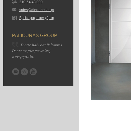
210-64.43.000
sales@dierrehellas.gr
Βρείτε μας στον χάρτη
PALIOURAS GROUP
Dierre Italy και Paliouras
Doors σε μία μοναδική
συνεργασία.