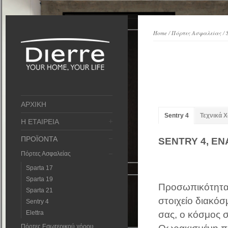
Home
/
Πόρτες Ασφαλείας
/
ΑΡΧΙΚΗ
Sentry 4
Τεχνικά Χ
Η ΕΤΑΙΡΕΙΑ
ΠΡΟΪΟΝΤΑ
SENTRY 4
Πόρτες Ασφαλείας
Sparta 17
Sparta 19
Προσωπικότητα, 
Sparta 21
στοιχείο διακόσ
Sentry 4
Elettra
σας, ο κόσμος σ
Πόρτες Εσωτερικού χόρου