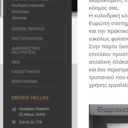
Θωρακισμένη πόρ
Κλειδαριές Ασφαλείας
κόσμος σας.
Επενδύσεις
Η κυλινδρική κλ
Αξεσουάρ
Ευρώπη σύστημα
DIERRE SERVICE
και την πρακτικ
ευκόλως φυλασσ
ΠΙΣΤΟΠΟΙΗΣΕΙΣ
Στην πόρτα Sent
ΔΙΑΦΗΜΙΣΤΙΚΗ
ΕΚΣΤΡΑΤΕΙΑ
επιπλέον προστ
ατσάλινη πλάκα
ΝΕΑ
και ένα περιστρ
ΚΑΤΑΣΤΗΜΑΤΑ
τρυπανιού που κ
ΕΠΙΚΟΙΝΩΝΙΑ
χρήσης εργαλεί
DIERRE HELLAS
Λεωφόρος Κηφισού
22,Αθήνα, 10442
210-51.51.778