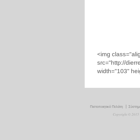
<img class="ali
src="http://dier
width="103" hei
Πιστοποιητικό Πελάτη
Σύστημα
Copyright © 2015 D