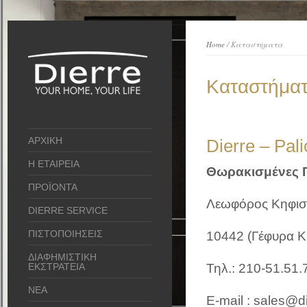
Home
/ Καταστήματα
Καταστήμα
ΑΡΧΙΚΗ
Dierre – Pal
Η ΕΤΑΙΡΕΙΑ
Θωρακισμένες Π
ΠΡΟΪΟΝΤΑ
Λεωφόρος Κηφισ
DIERRE SERVICE
ΠΙΣΤΟΠΟΙΗΣΕΙΣ
10442 (Γέφυρα Κ
ΔΙΑΦΗΜΙΣΤΙΚΗ
ΕΚΣΤΡΑΤΕΙΑ
Τηλ.: 210-51.51.
ΝΕΑ
E-mail : sales@di