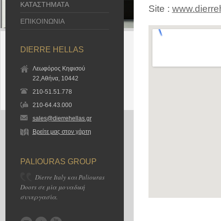
ΚΑΤΑΣΤΗΜΑΤΑ
Site :
www.dierreh
ΕΠΙΚΟΙΝΩΝΙΑ
DIERRE HELLAS
Λεωφόρος Κηφισού
22,Αθήνα, 10442
210-51.51.778
210-64.43.000
sales@dierrehellas.gr
Βρείτε μας στον χάρτη
PALIOURAS GROUP
Dierre Italy και Paliouras
Doors σε μία μοναδική
συνεργασία.