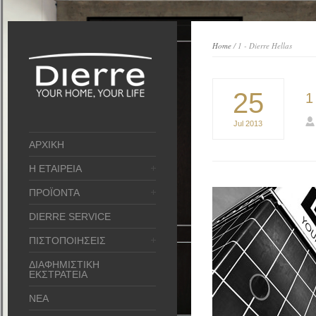
Home
/ 1 - Dierre Hellas
25
1
Jul
2013
ΑΡΧΙΚΗ
Η ΕΤΑΙΡΕΙΑ
ΠΡΟΪΟΝΤΑ
DIERRE SERVICE
ΠΙΣΤΟΠΟΙΗΣΕΙΣ
ΔΙΑΦΗΜΙΣΤΙΚΗ
ΕΚΣΤΡΑΤΕΙΑ
ΝΕΑ