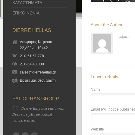
ΚΑΤΑΣΤΗΜΑΤΑ
ΕΠΙΚΟΙΝΩΝΙΑ
About the Author
DIERRE HELLAS
admin
Λεωφόρος Κηφισού
22,Αθήνα, 10442
210-51.51.778
210-64.43.000
sales@dierrehellas.gr
Leave a Reply
Βρείτε μας στον χάρτη
Name
PALIOURAS GROUP
Dierre Italy και Paliouras
Email (will not be publishe
Doors σε μία μοναδική
συνεργασία.
Website