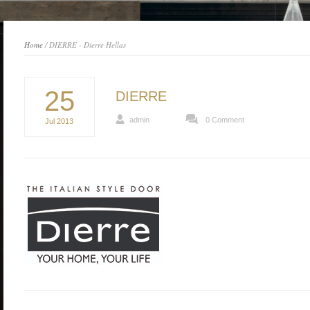
Home
/ DIERRE - Dierre Hellas
25
DIERRE
admin
0 Comment
Jul
2013