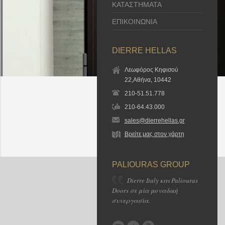
ΚΑΤΑΣΤΗΜΑΤΑ
ΕΠΙΚΟΙΝΩΝΙΑ
DIERRE HELLAS
Λεωφόρος Κηφισού
22,Αθήνα, 10442
210-51.51.778
210-64.43.000
sales@dierrehellas.gr
Βρείτε μας στον χάρτη
PALIOURAS GROUP
Dierre Italy και Paliouras
Doors σε μία μοναδική
συνεργασία.