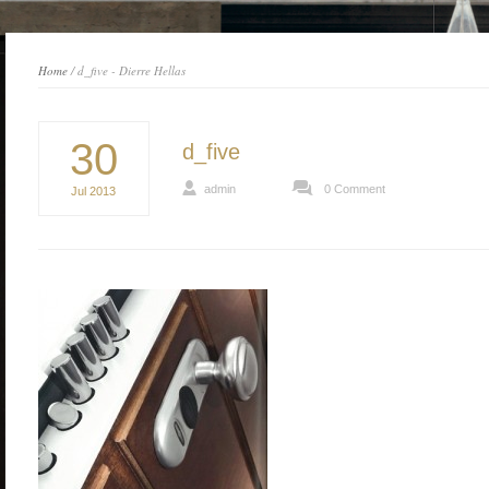
Home
/ d_five - Dierre Hellas
30
d_five
admin
0 Comment
Jul
2013