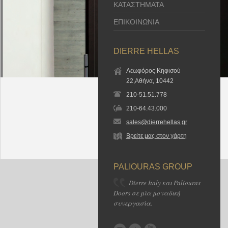
ΚΑΤΑΣΤΗΜΑΤΑ
ΕΠΙΚΟΙΝΩΝΙΑ
DIERRE HELLAS
Λεωφόρος Κηφισού
22,Αθήνα, 10442
210-51.51.778
210-64.43.000
sales@dierrehellas.gr
Βρείτε μας στον χάρτη
PALIOURAS GROUP
Dierre Italy και Paliouras
Doors σε μία μοναδική
συνεργασία.