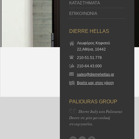
ΚΑΤΑΣΤΗΜΑΤΑ
ΕΠΙΚΟΙΝΩΝΙΑ
DIERRE HELLAS
Λεωφόρος Κηφισού
22,Αθήνα, 10442
210-51.51.778
210-64.43.000
sales@dierrehellas.gr
Βρείτε μας στον χάρτη
PALIOURAS GROUP
Dierre Italy και Paliouras
Doors σε μία μοναδική
συνεργασία.