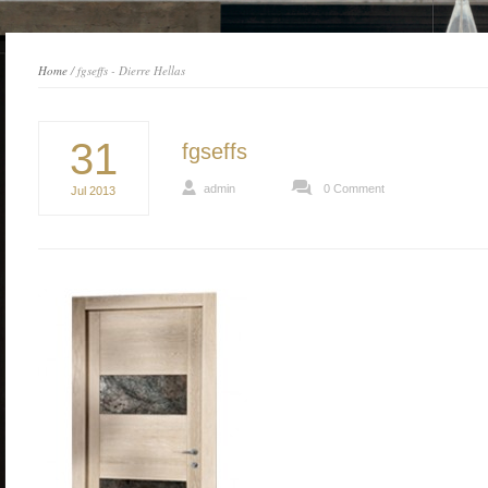
Home
/ fgseffs - Dierre Hellas
31
fgseffs
admin
0 Comment
Jul
2013