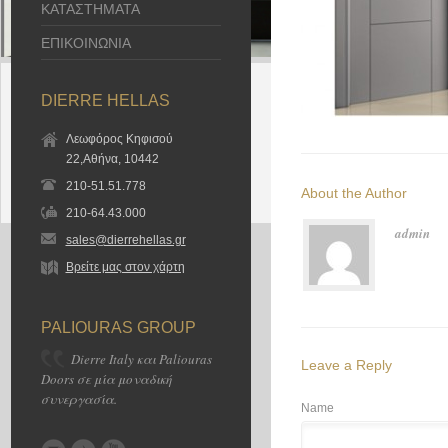
ΚΑΤΑΣΤΗΜΑΤΑ
ΕΠΙΚΟΙΝΩΝΙΑ
DIERRE HELLAS
Λεωφόρος Κηφισού
22,Αθήνα, 10442
210-51.51.778
About the Author
210-64.43.000
admin
sales@dierrehellas.gr
Βρείτε μας στον χάρτη
PALIOURAS GROUP
Dierre Italy και Paliouras
Leave a Reply
Doors σε μία μοναδική
συνεργασία.
Name